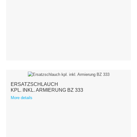
Terms & Conditions
Shipping
Hose reeler
Steel
Stainless steel
Accessories
ERSATZSCHLAUCH
KPL. INKL. ARMIERUNG BZ 333
Spare parts
More details
Swivel Arms
Kranich Type SL
Kranich Type SDE