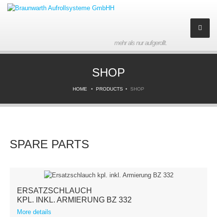
mehr als nur aufgerollt.
Company
SHOP
About us
HOME
PRODUCTS
SHOP
History
Partner
SPARE PARTS
Contact
Imprint
ERSATZSCHLAUCH
Products
KPL. INKL. ARMIERUNG BZ 332
More details
Downloads